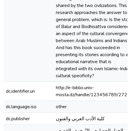
shared by the two civilizations. This
research approaches the answer to a
general problem, which is: Is the stor
of Balur and Bodhisattva considered
an aspect of the cultural convergenc
between Arab Muslims and Indians?
And has this book succeeded in
presenting its stories according to an
educational narrative that is
integrated with its own Islamic-India
cultural specificity?
http://e-biblio.univ-
dc.identifier.uri
mosta.dz/handle/123456789/2721
dc.language.iso
other
dc.publisher
كلية الأدب العربي والفنون
الحوار الحضاري ـ التّرجمة ـ القصص