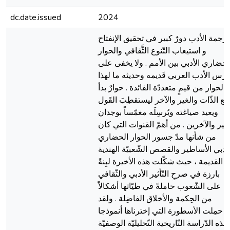
dc.date.issued
2024
ترجمة الأدب دورٌ كبير في تحقيق الإنفتاح
و استيعاب التّنوع الثَّقافي والحوار
لحضاري الأدبي بين الأمم . ولا يخفى على
ارس الأدب العربي قَديمه وحديثه ما لهذا
الحوار من قيمٍ متعددّة الفائدة . حوارٌ بدأ
مع الذّات والغير والآخر ليستقطِبَ القَول
ويعيد صياغته ويُرسِلَه مغمّساً بوجدان
لغير والآخرين . من أهمّ القنوات التي كان
من شأنها مدّ جسور الحوار الحضاري
لأدبي الأساطير والقصص الشّعبيّة الهندية
القديمة ، حيث شكّلت هذه الأخيرة لبِنةً
بارزة في صرحِ التّأثير الأدبي والثّقافي
على الشّعوب حاملةً في طيّاتها أشكالاً
من الحِكمة والأخلاق الفاضِلة . ولقد
حمِلت الأسطورة التي إخترناها أنموذجا
لهذه الدّراسة التّاريخية التّحليليّة الوصفيّة