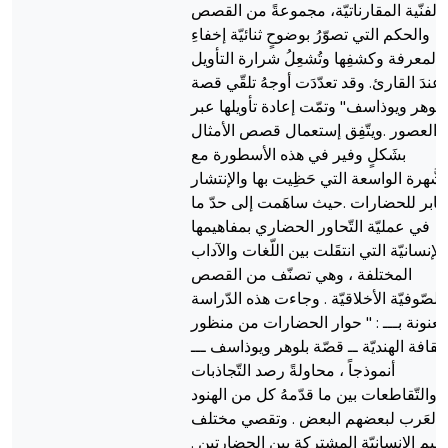
الفنّية المقارناتيّة، مجموعةً من القصص
والحكم التي تصوّرُ بوضوحٍ ثنائيّة إخفاءِ
المعرفة وكشفِها وتُشعِلُ شرارة التأويل
عندَ القارئ. وقد تعدّدَت أوجهُ تلقّي قصة
"لوهر ويوذاسف" وتمّت إعادة تأويلها عبر
العصور .ويتّفِق إستعمال قصص الأمثال
بشَكلٍ وفير في هذه الأسطورة مع
لشُّهرة الواسعة التي حَظِيت بها والإنتشار
عابر للحضارات .حيث ساهَمت إلى حدّ ما
في عمليّة التّحاور الحضاري بمفاهيمها
الإنسانيّة التي انتقَلت بين اللّغات والآداب
المختلفة ، وهي تصنّف من القصص
الصّوفيّة الأخلاقيّة . وجاءت هذه الدّراسة
عنونة بـــ : " حوار الحضارات من منظور
لثّقافة الهنديّة ــ قصّة بلوهر ويوذاسف ـــ
أنموذجاً ، محاولةً رصد التّجاذبات
والتّقاطعات بين ما قدّمهُ كل من الهنود
والعَرب لبعضهم البعض . وتقصي مختلف
القيم الإنسانيّة المشتركة بين الحضارتين 