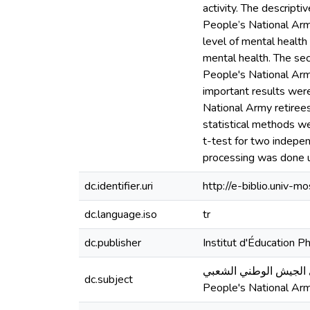
activity. The descript
People’s National Army
level of mental health
mental health. The sec
People's National Army
important results were
National Army retirees
statistical methods w
t-test for two indepen
processing was done u
dc.identifier.uri
http://e-biblio.univ
dc.language.iso
tr
dc.publisher
Institut d'Éducation
النفسية - متقاعدي الجيش الوطني الشعبي
dc.subject
People's National Arm