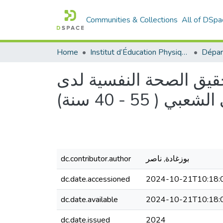
Communities & Collections
All of DSpa
Home
Institut d’Éducation Physique et Sportive
قيق الصحة النفسية لدى
( 55 - 40 سنة
dc.contributor.author
بوزغادة, ناصر
dc.date.accessioned
2024-10-21T10:18:
dc.date.available
2024-10-21T10:18:
dc.date.issued
2024