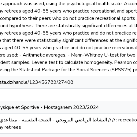
ive approach was used, using the psychological health scale. Acco
 retirees aged 40-55 years who practice recreational and sports 
 compared to their peers who do not practice recreational sports a
ond hypothesis: There are statistically significant differences at
 retirees aged 40-55 years who practice and do not practice recr
 that there were statistically significant differences at the sign
 aged 40-55 years who practice and do not practice recreational 
ere used: - Arithmetic averages. - Mann-Whitney U-test for tw
dent samples. Levene test to calculate homogeneity. Pearson corre
sing the Statistical Package for the Social Sciences (SPSS25) p
-mosta.dz/handle/123456789/27408
 Physique et Sportive - Mostaganem 2023/2024
النشاط الرياضي الترويحي - الصحة  // // : recreational sports activity- mental health -
y retirees