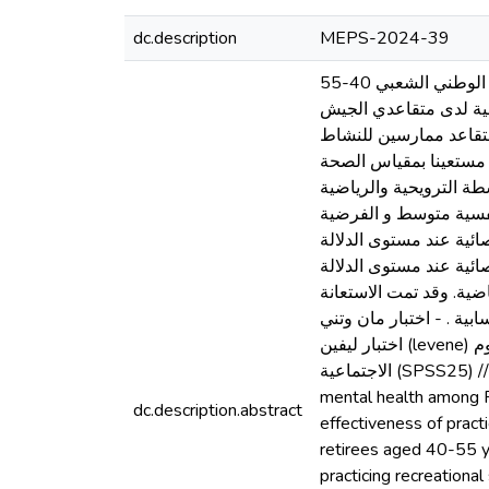
dc.description
MEPS-2024-39
عنوان الدراسة : أهمية ممارسة النشاط الترويحي الرياضي في تحقيق الصحة النفسية لدى متقاعدي الجيش الوطني الشعبي 40-55
سية لدى متقاعدي الجيش
شعبي سن 40 ـ 55 سنة . مستعينا بعينة قدرت ب 50 أستاذ موزعين إلى مجموعتين إحداهما 25 متقاعد ممارسين للنشاط
نهج الوصفي مستعينا بمقياس الصحة
طني الشعبي سن 40 ـ 55 سنة الممارسين للأنشطة الترويحية والرياضية
نفسية متوسط و الفرضية
 توجد فروق ذات دلالة إحصائية عند مستوى الدلالة(0.05
ية عند مستوى الدلالة(0.05
ويحية الرياضية. وقد تمت الاستعانة
ية : - المتوسطات الحسابية . - اختبار مان وتني
اختبار ليفين (levene) لحساب التجانس .معامل الارتباط بيرسون . وقد تمت المعالجة الإحصائية باستخدام برنامج الحزم الإحصائية للعلوم
الاجتماعية (SPSS25) // // // // // // Abstract Study title: The effectiveness of practicing recreational sports activity in achieving
mental health among P
dc.description.abstract
effectiveness of pract
retirees aged 40-55 y
practicing recreationa