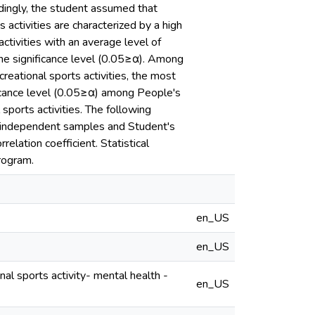
rdingly, the student assumed that
activities are characterized by a high
ctivities with an average level of
 the significance level (0.05≥α). Among
eational sports activities, the most
ificance level (0.05≥α) among People's
sports activities. The following
o independent samples and Student's
lation coefficient. Statistical
rogram.
en_US
en_US
en_US