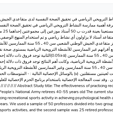
عرفة أهمية ممارسة النشاط الترويحي الرياضي في تحقيق الصحة النف
الوطني ال
رياضي الترويحي و العينة الثانية 25 متقاعد أستاذ لا يزاولون أي نشاط رياضي و تم استخدام الم
النفسية . وعليه افترض الطالب ـأنه يتميز متقاعدي الجيش الو
أقرانهم غير الممارسين للأنشطة الترويحية الرياضية بمستوى صحة 
الثانية≥α) لدى متقاعدي الجيش الوطني الشعبي سن 40 ـ 55 سنة الممارسين
ن للأنشطة الترويحية الرياضية، وكانت أهم النتائج توجد فروق ذات دلالة إحصائ
متقاعدي الجيش الوطني الشعبي سن 40 ـ 55 سنة الممارسين وغير الممارسين للأنشطة التر
بالوسائل الإحصائية التال (u) لعينتين مستقلتين و اختبار (ت) تستيودنت لعينتين مستقلتين.
eople’s National Army retirees 40-55 years old The current st
icing recreational sports activity in achieving psychological heal
ears. We used a sample of 50 professors divided into two group
l sports activities, and the second sample was 25 retired profess