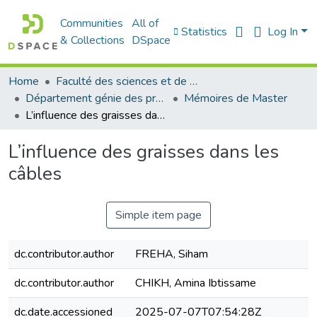
Communities
All of
Statistics
Log In
& Collections
DSpace
Home
Faculté des sciences et de la technologie
Département génie des procédés
Mémoires de Master
L’influence des graisses dans les câbles
L’influence des graisses dans les
câbles
Simple item page
dc.contributor.author
FREHA, Siham
dc.contributor.author
CHIKH, Amina Ibtissame
dc.date.accessioned
2025-07-07T07:54:28Z