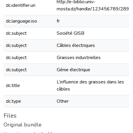
http://e-biblio.univ-
dc.identifier.uri
mosta.dz/handle/123456789/2891
dc.language.iso
fr
dc.subject
Société GISB
dc.subject
Câbles électriques
dc.subject
Graisses industrielles
dc.subject
Génie électrique
L’influence des graisses dans les
dc.title
câbles
dc.type
Other
Files
Original bundle