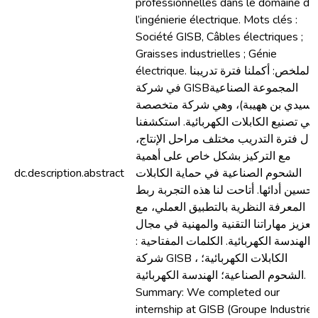
professionnelles dans le domaine de
l’ingénierie électrique. Mots clés :
Société GISB, Câbles électriques ;
Graisses industrielles ; Génie
électrique. الملخص: أكملنا فترة تدريبنا
في شركة GISBالمجموعة الصناعية
لسيدي بن ههيبة)، وهي شركة متخصصة
في تصنيع الكابلات الكهربائية. استكشفنا
لال فترة التدريب مختلف مراحل الإنتاج
مع التركيز بشكل خاص على أهمية
dc.description.abstract
الشحوم الصناعية في حماية الكابلات
تحسين أدائها. أتاحت لنا هذه التجربة ربط
المعرفة النظرية بالتطبيق العملي، مع
تعزيز مهاراتنا التقنية والمهنية في مجال
الهندسة الكهربائية. الكلمات المفتاحية :
شركة GISB ، الكابلات الكهربائية؛
الشحوم الصناعية؛ الهندسة الكهربائية.
Summary: We completed our
internship at GISB (Groupe Industriel