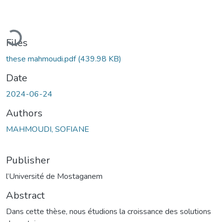
Loading...
Files
these mahmoudi.pdf
(439.98 KB)
Date
2024-06-24
Authors
MAHMOUDI, SOFIANE
Publisher
l’Université de Mostaganem
Abstract
Dans cette thèse, nous étudions la croissance des solutions