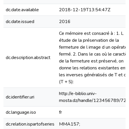
dc.date.available
2018-12-19T13:54:47Z
dc.date.issued
2016
Ce mémoire est consacré à : 1. L
étude de la préservation de la
fermeture de l image d un opérateu
fermé. 2. Dans le cas où le caractè
dc.description.abstract
de la fermeture est préservé, on
donne les relations existantes ent
les inverses généralisés de T et de
(T + S):
http://e-biblio.univ-
dc.identifier.uri
mosta.dz/handle/123456789/72
dc.language.iso
fr
dc.relation.ispartofseries
MMA157;