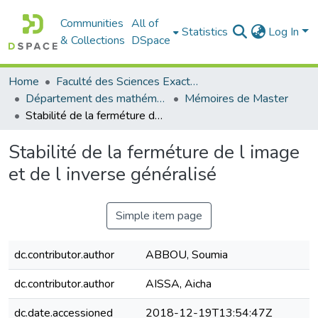
Communities
All of
Statistics
Log In
& Collections
DSpace
Home
Faculté des Sciences Exactes et de l'Informatique
Département des mathématiques et informatique
Mémoires de Master
Stabilité de la ferméture de l image et de l inverse généralisé
Stabilité de la ferméture de l image
et de l inverse généralisé
Simple item page
dc.contributor.author
ABBOU, Soumia
dc.contributor.author
AISSA, Aicha
dc.date.accessioned
2018-12-19T13:54:47Z