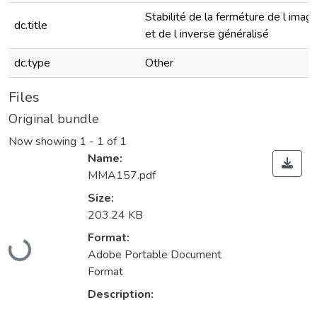
Stabilité de la ferméture de l imag
dc.title
et de l inverse généralisé
dc.type
Other
Files
Original bundle
Now showing
1 - 1 of 1
Name:
MMA157.pdf
Size:
203.24 KB
Loading...
Format:
Adobe Portable Document
Format
Description: