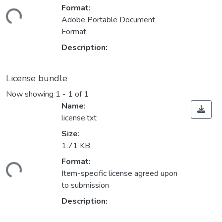
Format:
ding...
Adobe Portable Document
Format
Description:
License bundle
Now showing
1 - 1 of 1
Name:
license.txt
Size:
1.71 KB
Format:
ding...
Item-specific license agreed upon
to submission
Description: