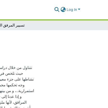
Log In
تسيير المرفق ا
نتناول من خلال درا
حيث نلخص في ال
نشاطها على جزء معين 
وجه تحكمها مجم
استمرارية...، و من بين
و إذا عدنا إلى 
المرافق، لأنها م