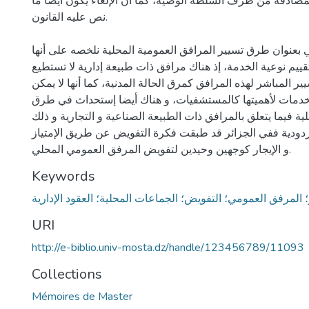
ادقة من طرف السلطة الوصية، كما أن الإلغاء يكون أيضا ما
نص عليه القانون.
ي بعنوان طرق تسيير المرافق العمومية المحلية نلخصه على أنها
قييم نوعية الخدمة، إذ هناك مرافق ذات طبيعة إدارية لا تستطيع
ير المباشر لهذه المرافق كمرق الحالة المدنية، كما أنها لا يمكن
دمات لأهميتها كالمستشفيات، و هناك أيضا إستحداث في طرق
ية فيما يتعلق بالمرافق ذات الطبيعة الصناعية و التجارية و ذلك
مردودية ففي الجزائر قد طبقت فكرة التفويض عن طريق الإمتياز
و الإيجار كوجهين وحيدين لتفويض المرفق العمومي المحلي.
Keywords
؛ المرفق العمومي؛ التفويض؛ الجماعات المحلية؛ العقود الإدارية
URI
http://e-biblio.univ-mosta.dz/handle/123456789/11093
Collections
Mémoires de Master