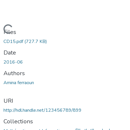
Loading...
Files
CD15.pdf
(727.7 KB)
Date
2016-06
Authors
Amina ferraoun
URI
http://hdl.handle.net/123456789/899
Collections