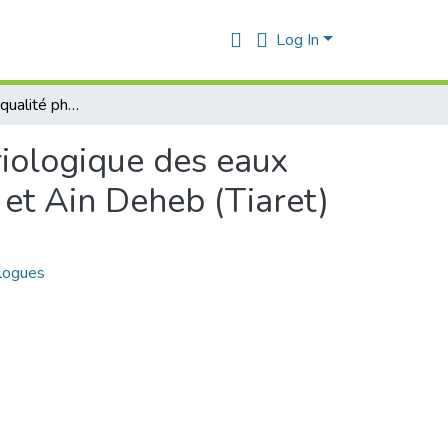
Log In
Evaluation de la qualité physico-chimique et bactériologique des eaux de sources dans les localités de Miliana (Aïn Defla) et Ain Deheb (Tiaret)
riologique des eaux
 et Ain Deheb (Tiaret)
ologues