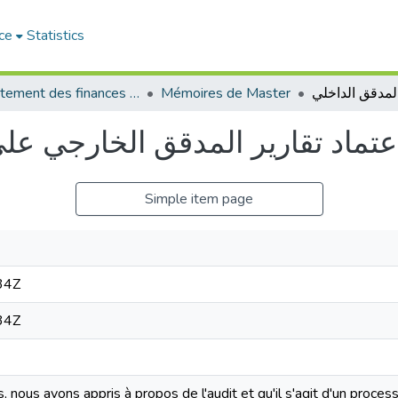
ce
Statistics
Département des finances et de comptabilité
Mémoires de Master
عتماد تقارير المدقق الخارجي على
Simple item page
34Z
34Z
, nous avons appris à propos de l'audit et qu'il s'agit d'un proc