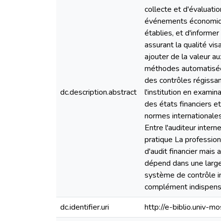
collecte et d'évaluati
événements économique
établies, et d'informer
assurant la qualité vis
ajouter de la valeur au
méthodes automatisées 
des contrôles régissan
dc.description.abstract
l'institution en examin
des états financiers 
normes internationales 
Entre l'auditeur inter
pratique La profession
d'audit financier mais 
dépend dans une large m
système de contrôle in
complément indispensab
dc.identifier.uri
http://e-biblio.univ