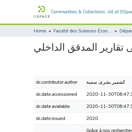
Communities & Collections
All of DSpa
Home
Faculté des Sciences Économiques Commerciales et des Sciences de Gestion
 تقارير المدقق الداخلي
dc.contributor.author
كشمير بشرى, سمية
dc.date.accessioned
2020-11-30T08:47:
dc.date.available
2020-11-30T08:47:
dc.date.issued
2020
Grâce à nos recherches