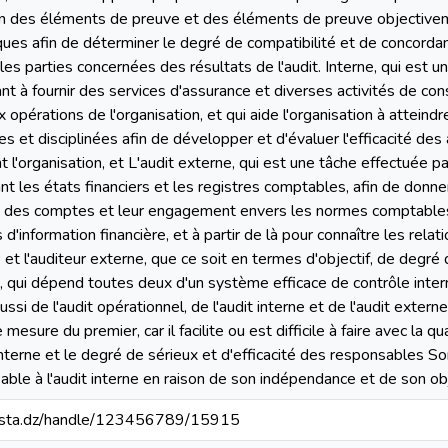
on des éléments de preuve et des éléments de preuve objectiveme
s afin de déterminer le degré de compatibilité et de concordan
 les parties concernées des résultats de l'audit. Interne, qui est 
ant à fournir des services d'assurance et diverses activités de con
x opérations de l'organisation, et qui aide l'organisation à atteind
et disciplinées afin de développer et d'évaluer l'efficacité des 
t l'organisation, et L'audit externe, qui est une tâche effectuée
ant les états financiers et les registres comptables, afin de donner
et des comptes et leur engagement envers les normes comptabl
d'information financière, et à partir de là pour connaître les rela
ne et l'auditeur externe, que ce soit en termes d'objectif, de degr
, qui dépend toutes deux d'un système efficace de contrôle inter
aussi de l'audit opérationnel, de l'audit interne et de l'audit exte
esure du premier, car il facilite ou est difficile à faire avec la q
terne et le degré de sérieux et d'efficacité des responsables Son
le à l'audit interne en raison de son indépendance et de son obj
-mosta.dz/handle/123456789/15915