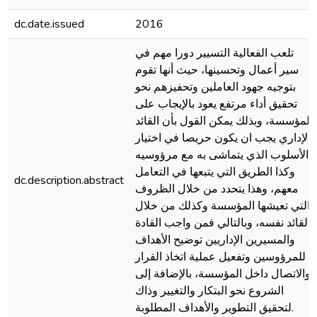
dc.date.issued
2016
تلعب الفعالية التسيير دورا مهم في
سير أعمال وتحسينها، حيث أنها تقوم
بتوجيه جهود العاملين وتحفيزهم نحو
تحقيق أداء مرتفع يعود بالإيجاب على
المؤسسة، وبذلك يمكن القول بأن القائد
الإداري يجب ان يكون حريصا في اختيار
الأسلوب الذي يتماشى به مع مرؤوسيه
وكذا الطريق التي يتبعها في التعامل
dc.description.abstract
معهم، وهذا يتحدد من خلال الظروف
التي تعيشها المؤسسة وكذلك من خلال
القائد نفسه، وبالتالي فمن واجب القادة
والمسيرين الإداريين توضيح الأهداف
للمرؤوسين وتفعيل عملية اتخاذ القرار
والاتصال داخل المؤسسة، بالإضافة إلى
الشروع نحو البتكار والتغيير وذاك
لتحقيق التطوير والأهداف المطلوبة.