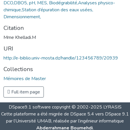
DCO,DBO5, pH, MES, Biodégrabilité,Analyses physico-
chimique,Station d’épuration des eaux usées,
Dimensionnement,
Citation
Mme Khelladi.M
URI
http://e-biblio.univ-mosta.dz/handle/123456789/20939
Collections
Mémoires de Master
Full item page
DSpace9.1 software copyright © 2002-2025 LYRASIS
Cette plateforme a été migrée de DSpace 5.4 vers DSpace 9.1
par l’Université UMAB, réalisée par l’ingénieur informatique
Abderrahmane Boumehdi
.