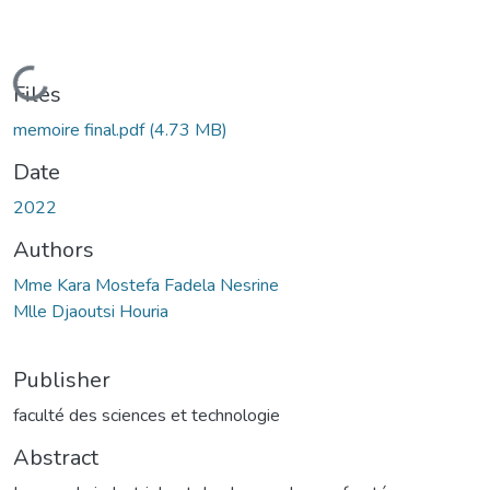
Loading...
Files
memoire final.pdf
(4.73 MB)
Date
2022
Authors
Mme Kara Mostefa Fadela Nesrine
Mlle Djaoutsi Houria
Publisher
faculté des sciences et technologie
Abstract