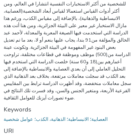
للشخصية من أكثر الاستخبارات النفسية انتشارا في العالم، ومن
أكثر أدوات القياس استعمالا لقياس أبعاد الشخصية(العصابية،
الانبساطية والذهانية)، بالإضافة إلى مقياس الكذب، ورغم هذا
مازال الاستخبار غير معير على البيئة الجزائرية، ومن هنا أتت هذه
الدراسة التي استخدمت فيها الصيغة المعربة والمعدلة، لأحمد عبد
الخالق والمؤلفة من91 بندا، يجاب عليها بنعم أو لا، بعد ما تم تعديل
بعض البنود غير المفهومة في البيئة الجزائرية. وتكونت عينة
الدراسة من(500) موظف وموظفة في قطاعات مختلفة، تراوحت
أعمارهم بين(18 و60 سنة) خلصت الدراسة التي استخدم فيها
التحليل العاملي إلى أن بعدي العصابية والانبساطية بالإضافة إلى
بعد الكذب قد سجلت معاملات مرتفعة، بخلاف بعد الذهانية الذي
سجل معاملات منخفضة، وقد أظهرت الدراسة ترابط بين المقاييس
الفرعية الأربعة، ومتغير الجنس والسن، وقد فسرت تلك النتائج في
ضوء تصورات آيزنك للعوامل الثقافية.
Keywords
العصابية؛ الانبساطية؛ الذهانية، الكذب؛ عوامل شخصية
URI