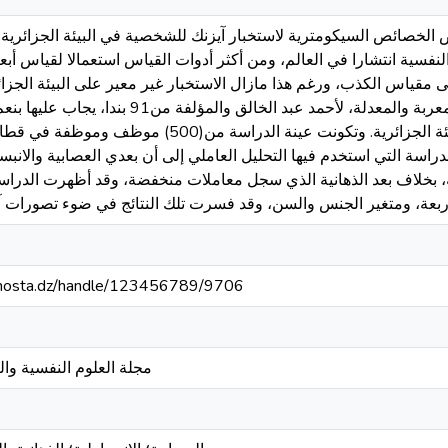
لخصائص السيكومترية لاستخبار آيزنك للشخصية في البيئة الجزائرية إذ
نفسية انتشارا في العالم، ومن أكثر أدوات القياس استعمالا لقياس أبع
إلى مقياس الكذب، ورغم هذا مازال الاستخبار غير معير على البيئة الجزا
الدراسة التي استخدمت فيها الصيغة المعربة والمعدلة، لأحمد عبد 
بعض البنود غير المفهومة في البيئة الجزائرية. وتكونت عينة الد
6 سنة) خلصت الدراسة التي استخدم فيها التحليل العاملي إلى أن بعدي العصابية والا
بخلاف بعد الذهانية الذي سجل معاملات منخفضة، وقد أظهرت الدراسة
iv-mosta.dz/handle/123456789/9706
مجلة العلوم النفسية وال