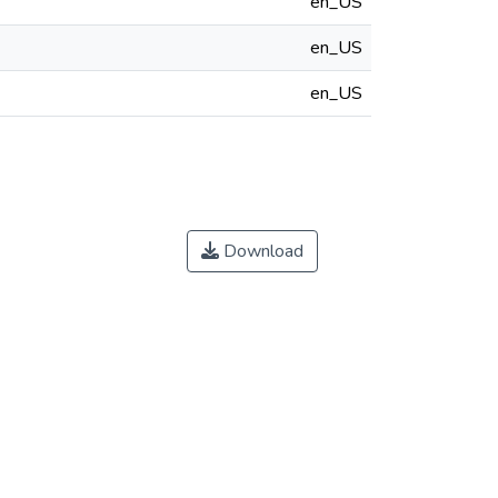
en_US
en_US
en_US
Download