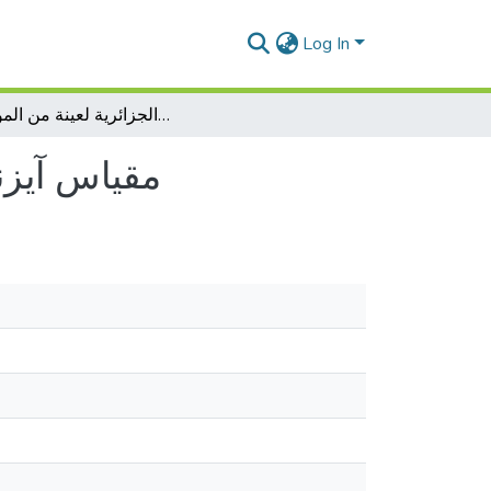
Log In
النسخة الجزائرية لعينة من الموظفين (e.p.q-r) مقياس آيزنك المعدل
النسخة الجزائرية لعينة من الموظفي