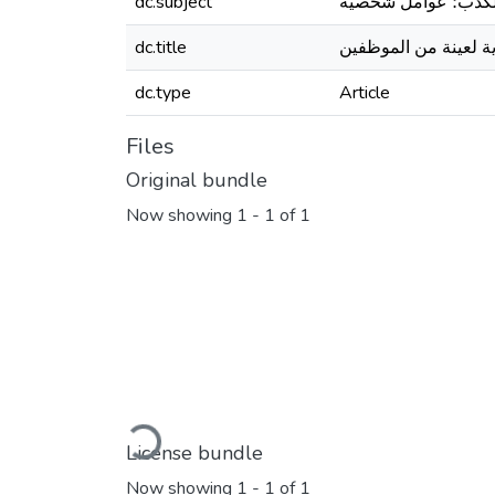
، الكذب؛ عوامل شخصية
dc.subject
dc.title
dc.type
Article
Files
Original bundle
Now showing
1 - 1 of 1
Loading...
License bundle
Now showing
1 - 1 of 1