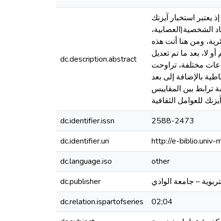
 يعتبر استخبار آيزنك
اد الشخصية(العصابية،
ئرية، ومن هنا أتت هذه
الخالق والمؤلفة من91 بندا، يجاب عليها بنعم أو لا، بعد ما تم تعديل
dc.description.abstract
راسة من(500) موظف وموظفة في قطاعات مختلفة، تراوحت
نبساطية بالإضافة إلى بعد
 ترابط بين المقاييس
dc.identifier.issn
2588-2473
dc.identifier.uri
http://e-biblio.un
dc.language.iso
other
تربوية – جامعة الوادي
dc.publisher
dc.relation.ispartofseries
02;04