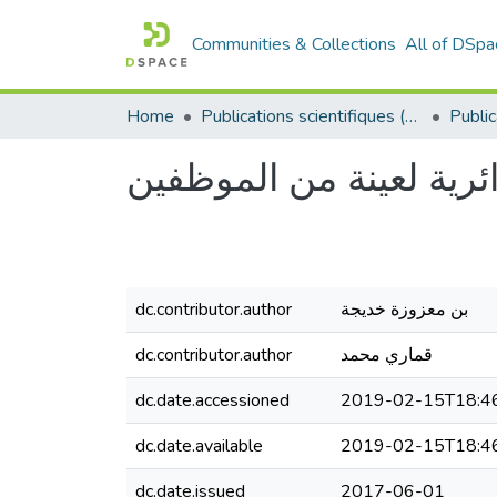
Communities & Collections
All of DSpa
Home
Publications scientifiques (Laboratoires)
بن معزوزة خديجة
dc.contributor.author
قماري محمد
dc.contributor.author
dc.date.accessioned
2019-02-15T18:4
dc.date.available
2019-02-15T18:4
dc.date.issued
2017-06-01