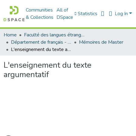
Communities
All of
Statistics
Log In
& Collections
DSpace
Home
Faculté des langues étrangères
Département de français - قسم اللغة الفرنسية
Mémoires de Master
L'enseignement du texte argumentatif
L'enseignement du texte
argumentatif
oading...