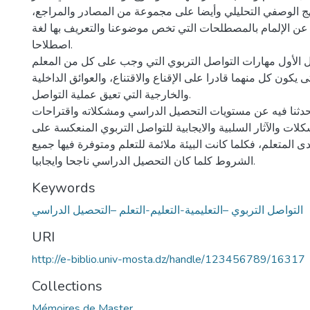
هج الوصفي التحليلي وأيضا على مجموعة من المصادر والمراجع،
عن الإلمام بالمصطلحات التي تخص موضوعنا والتعريف بها لغة
اصطلاحا.
 الأول مهارات التواصل التربوي التي وجب على كل من المعلم
ى يكون كل منهما قادرا على الإقناع والاقتناع، والعوائق الداخلية
والخارجية التي تعيق عملية التواصل.
تحدثنا فيه عن مستويات التحصيل الدراسي ومشكلاته واقتراحات
ات والآثار السلبية والايجابية للتواصل التربوي المنعكسة على
 المتعلم، فكلما كانت البيئة ملائمة للتعلم ومتوفرة فيها جميع
الشروط كلما كان التحصيل الدراسي ناجحا وايجابيا.
Keywords
التواصل التربوي –التعليمية-التعليم-التعلم –التحصيل الدراسي
URI
http://e-biblio.univ-mosta.dz/handle/123456789/16317
Collections
Mémoires de Master