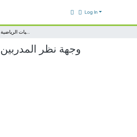
Log In
وجهة نظر المدربين لانتقاء الناشئين في رياضة السباحة أصاغر 9-12 سنة على مستوى الجمعيات الرياضية لولاية مستغانم