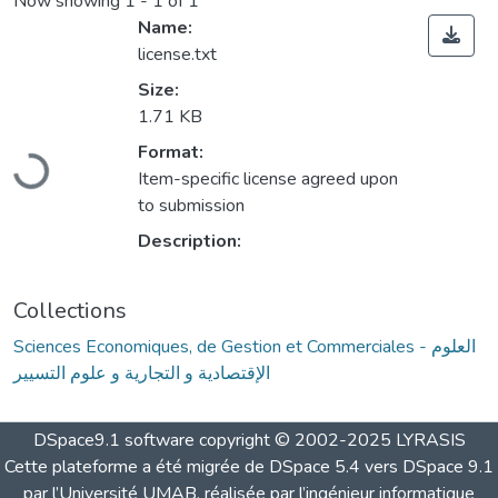
Now showing
1 - 1 of 1
Name:
license.txt
Size:
1.71 KB
Loading...
Format:
Item-specific license agreed upon
to submission
Description:
Collections
Sciences Economiques, de Gestion et Commerciales - العلوم
الإقتصادية و التجارية و علوم التسيير
DSpace9.1 software copyright © 2002-2025 LYRASIS
Cette plateforme a été migrée de DSpace 5.4 vers DSpace 9.1
par l’Université UMAB, réalisée par l’ingénieur informatique