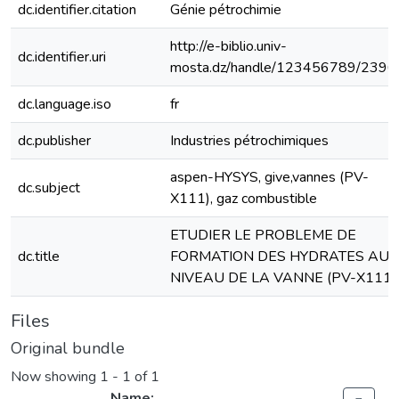
dc.identifier.citation
Génie pétrochimie
http://e-biblio.univ-
dc.identifier.uri
mosta.dz/handle/123456789/2396
dc.language.iso
fr
dc.publisher
Industries pétrochimiques
aspen-HYSYS, give,vannes (PV-
dc.subject
X111), gaz combustible
ETUDIER LE PROBLEME DE
dc.title
FORMATION DES HYDRATES AU
NIVEAU DE LA VANNE (PV-X111)
Files
Original bundle
Now showing
1 - 1 of 1
Name: