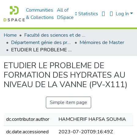
Communities
All of
Statistics
Log In
& Collections
DSpace
Home
Faculté des sciences et de la technologie
Département génie des procédés
Mémoires de Master
ETUDIER LE PROBLEME DE FORMATION DES HYDRATES AU NIVEAU DE LA VANNE (PV-X111)
ETUDIER LE PROBLEME DE
FORMATION DES HYDRATES AU
NIVEAU DE LA VANNE (PV-X111)
Simple item page
dc.contributor.author
HAMCHERIF HAFSA SOUMIA
dc.date.accessioned
2023-07-20T09:16:49Z