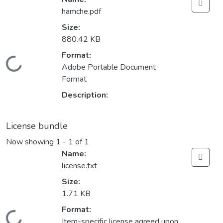
hamche.pdf
Size:
880.42 KB
Format:
Loading...
Adobe Portable Document
Format
Description:
License bundle
Now showing
1 - 1 of 1
Name:
license.txt
Size:
1.71 KB
Format:
Item-specific license agreed upon