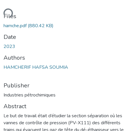
ding...
Files
hamche.pdf
(880.42 KB)
Date
2023
Authors
HAMCHERIF HAFSA SOUMIA
Publisher
Industries pétrochimiques
Abstract
Le but de travail était d’étudier la section séparation où les
vannes de contrôle de pression (PV-X111) des différents
trains qui évacuent les gaz de tête du dé-éthaniseur vers le