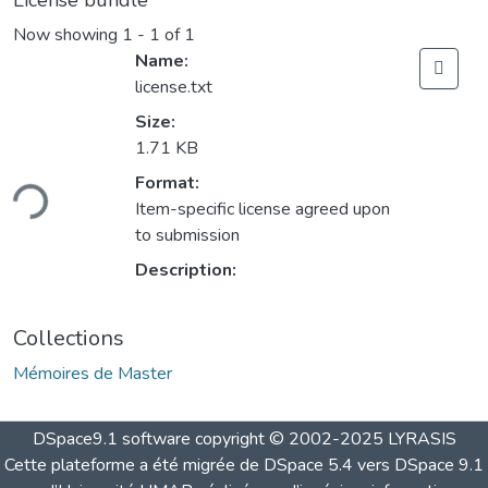
License bundle
Now showing
1 - 1 of 1
Name:
license.txt
Size:
1.71 KB
ding...
Format:
Item-specific license agreed upon
to submission
Description:
Collections
Mémoires de Master
DSpace9.1 software copyright © 2002-2025 LYRASIS
Cette plateforme a été migrée de DSpace 5.4 vers DSpace 9.1