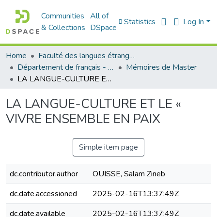
Communities
All of
Statistics
Log In
& Collections
DSpace
Home
Faculté des langues étrangères
Département de français - قسم اللغة الفرنسية
Mémoires de Master
LA LANGUE-CULTURE ET LE « VIVRE ENSEMBLE EN PAIX
LA LANGUE-CULTURE ET LE «
VIVRE ENSEMBLE EN PAIX
Simple item page
dc.contributor.author
OUISSE, Salam Zineb
dc.date.accessioned
2025-02-16T13:37:49Z
dc.date.available
2025-02-16T13:37:49Z