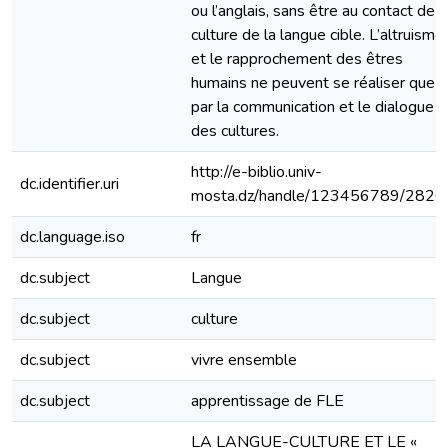
ou l’anglais, sans être au contact de l
culture de la langue cible. L’altruisme
et le rapprochement des êtres
humains ne peuvent se réaliser que
par la communication et le dialogue
des cultures.
http://e-biblio.univ-
dc.identifier.uri
mosta.dz/handle/123456789/2820
dc.language.iso
fr
dc.subject
Langue
dc.subject
culture
dc.subject
vivre ensemble
dc.subject
apprentissage de FLE
LA LANGUE-CULTURE ET LE «