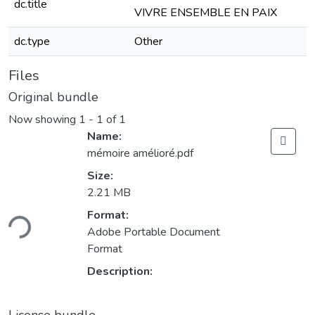
dc.title
VIVRE ENSEMBLE EN PAIX
dc.type
Other
Files
Original bundle
Now showing
1 - 1 of 1
Name:
mémoire amélioré.pdf
Size:
2.21 MB
ding...
Format:
Adobe Portable Document
Format
Description: