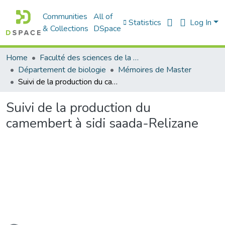
Communities
All of
Statistics
Log In
& Collections
DSpace
Home
Faculté des sciences de la nature et de la vie
Département de biologie
Mémoires de Master
Suivi de la production du camembert à sidi saada-Relizane
Suivi de la production du
camembert à sidi saada-Relizane
Loading...