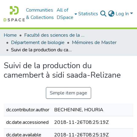
Communities
All of
Statistics
Log In
& Collections
DSpace
Home
Faculté des sciences de la nature et de la vie
Département de biologie
Mémoires de Master
Suivi de la production du camembert à sidi saada-Relizane
Suivi de la production du
camembert à sidi saada-Relizane
Simple item page
dc.contributor.author
BECHENINE, HOURIA
dc.date.accessioned
2018-11-26T08:25:19Z
dc.date.available
2018-11-26T08:25:19Z