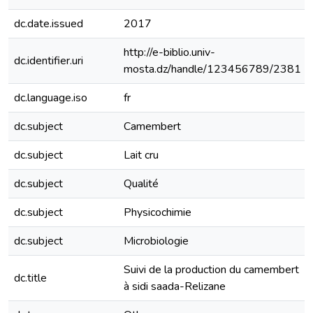
dc.date.issued
2017
http://e-biblio.univ-
dc.identifier.uri
mosta.dz/handle/123456789/2381
dc.language.iso
fr
dc.subject
Camembert
dc.subject
Lait cru
dc.subject
Qualité
dc.subject
Physicochimie
dc.subject
Microbiologie
Suivi de la production du camembert
dc.title
à sidi saada-Relizane