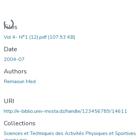
Loading...
Files
Vol 4- N°1 (12).pdf
(107.93 KB)
Date
2004-07
Authors
Remaoun Med
URI
http://e-biblio.univ-mosta.dz/handle/123456789/14611
Collections
Sciences et Techniques des Activités Physiques et Sportives