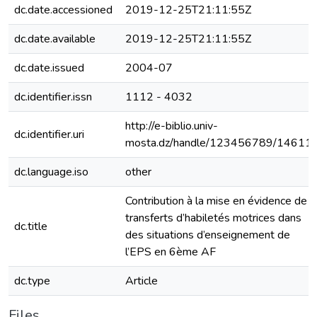
dc.date.accessioned
2019-12-25T21:11:55Z
dc.date.available
2019-12-25T21:11:55Z
dc.date.issued
2004-07
dc.identifier.issn
1112 - 4032
http://e-biblio.univ-
dc.identifier.uri
mosta.dz/handle/123456789/14611
dc.language.iso
other
Contribution à la mise en évidence de
transferts d’habiletés motrices dans
dc.title
des situations d’enseignement de
l’EPS en 6ème AF
dc.type
Article
Files