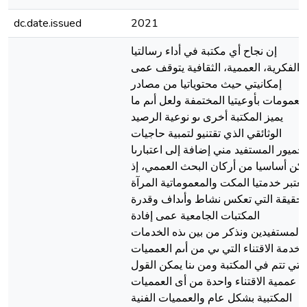
dc.date.issued
2021
إن نجاح أي مكتبة في أداء رسالتيا
الفكرية، العممية، الثقافية يتوقف عمى
إمكانيتي حيث محتوياتيا من مصادر
معمومات بأوعيتيا المختمفة ولعل أىم ما
يميز المكتبة أخرى ىو نوعية الرصيد
الوثائقي الذي تقتنيو لتمبية حاجيات
لجميور المستفيد مني إضافة إلى اعتبارىا
كن أساسيا من أركان البحث العممي، إذ
تعتبر خدمتيا المكت والمعموماتية المرآة
لحقيقة التي تعكس نشاط وأىداف وقدرة
المكتبات الجامعية عمى إفادة
المستفيدين ونذكر من بين ىذه الخدمات
خدمة الاقتناء التي ىي من أىم العمميات
التي تتم في المكتبة ومن ىنا يمكن القول
ن عممية الاقتناء واحدة من أى العمميات
المكتبية بشكل عام والعمميات الفنية