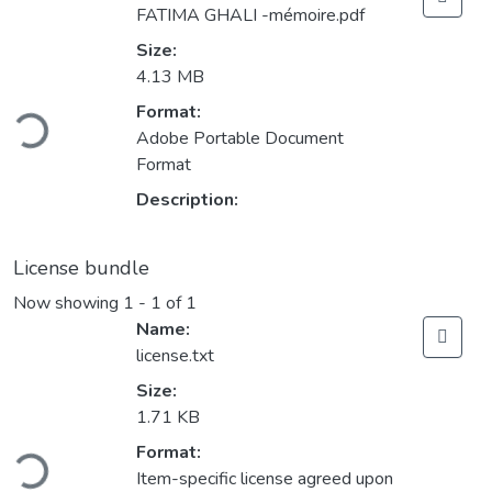
FATIMA GHALI -mémoire.pdf
Size:
4.13 MB
ading...
Format:
Adobe Portable Document
Format
Description:
License bundle
Now showing
1 - 1 of 1
Name:
license.txt
Size:
1.71 KB
ading...
Format:
Item-specific license agreed upon