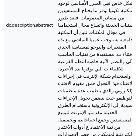
بشكل خاص فيي المبرر الأساسي لوجود
المكتبة لكونيا توفر ما يحتاج المستفيدين
من مصادر المعمومات. فبعد ظيور
التقنيات الحديثة واتساع مجال استخداميا
dc.description.abstract
في مجال المكتبات تبين أن المكتبة
لجامعية يستوجب عمييا التماشي مع ىذه
المتغيرات والتوجو لمسياسة الجدي
لاقتناءات، مستفيدة من تقنيات الحاسب
الآلي والنظم الآلية خاصة النظم الفرعية
للاقتناءات التي توفرىا ىذه الأخيرة،
واستخدام شبكة الإنترنت في إجراءات
الاقتناء فيذا التحول خمق مفيوم الاقتناء
الإلكتروني والذي يتطمب عدة متطمبات
لتوظيفو حيث يتضمن تحويل الإجراءات
تقميدية إلى الإلكترونية باستخدام الطرق
الحديثة مقدمتيا الإنترنت لتبميغ
المستفيدين وجمع احتياجاتيم وتحميميا،
من ثمة الاعتماد ع أدوات الاختيار
الإلكترونية لمتمكين من حصر الإصدارات