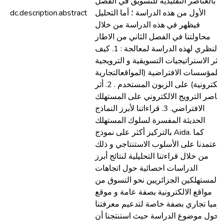
بالعناصر التقليدية للتسويق في الفصل
الأول من هذه الدراسة ؛ أما التحليل
dc.description.abstract
فيظهر في هذه الدراسة من خلال
محاولتنا في الفصل الثاني من الاطار
النظري لهذه الدراسة لمعالجة : 1. كيف
ؤثر الاستراتيجيات التسويقية و الترويجية
للمؤسسات الافتراضية (المواقعالتجارية
الالكترونية) على الزبون المستخدم . 2. أثر
ناصر الترويج الالكتروني على المستهلك
الافتراضي. 3. قراءاتنا لأبرز النماذج
الحديثة المفسرة لسلوك المستهلك
بالتركيز أكثر على نموذج Aida. كما
اعتمدنا على الأسلوب الاستنتاجي و ذلك
من خلال قراءتنا التحليلية لنتائج أبرز
الدراسات احصائية حول اتجاهات
المستهلكين الجزائريين نحو التسوق من
مواقع الالكترونية بصفة عامة و موقع
وميا تجاري بصفة خاصة لتدعيم معرفتنا
حول موضوع الدراسة حيث استنتجنا أن