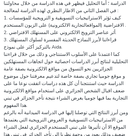
الدراسة ؛ أما التحليل فيظهر في هذه الدراسة من خلال محاولتنا
في الفصل الثاني من الاطار النظري لهذه الدراسة لمعالجة :
1. كيف ثؤثر الاستراتيجيات التسويقية و الترويجية للمؤسسات
الافتراضية (المواقعالتجارية الالكترونية) على الزبون المستخدم .
2. أثر عناصر الترويج الالكتروني على المستهلك الافتراضي.
3. قراءاتنا لأبرز النماذج الحديثة المفسرة لسلوك المستهلك
بالتركيز أكثر على نموذج Aida.
كما اعتمدنا على الأسلوب الاستنتاجي و ذلك من خلال قراءتنا
التحليلية لنتائج أبرز الدراسات احصائية حول اتجاهات المستهلكين
الجزائريين نحو التسوق من مواقع الالكترونية بصفة عامة
و موقع جوميا تجاري بصفة خاصة لتدعيم معرفتنا حول موضوع
الدراسة حيث استنتجنا أن كل هذه دراسات اتفقت نوعا ما على
ضعف اقبال الشخص الجزائري على استخدام مواقع الالكترونية
التجارية بما فيها جوميا بغرض الشراء نتيجة تأخر الجزائر في تبني
هذا المفهوم.
ومن أبرز النتائج التي توصلنا إليها في الدراسة الميدانية أنه بالرغم
من الاستراتيجيات التسويقية و العروض الترويجية التي يعتمدها
الموقع الا أن تأثيرها على تبني المستخدم الجزائري لفعل الشراء
ضعيف وذلك يعود من وجهة نظرنا الى تأخر الجزائر في تبني هذا