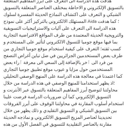
هدفت هذه الدراسة الى التعرف على أبرز المفاهيم المتعلقة
بالتسويق الإلكتروني و الاحاطة بمختلف العناصر المتعلقة بالتسويق
الشبكي و التعرف على اكتشاف النماذج الحديثة المفسرة لسلوك
المستهلك الالكتروني بالتركيز أكثر على نموذج Aida ؛ كما هدفت
هذه الدراسة الى التعرف على أليات والاستراتيجيات التسويقية
والترويجية الحديثة المعتمدة من طرف المواقع الافتراضية التجارية
بما فيها موقع جوميا للتسوق الالكتروني لتأثير على المستخدم و
كسب ثقته؛ التعرف على كيفية استخدام موقع جوميا التجاري من
طرف بعض المستخدمين الجزائريين في ضل تباين أغراض التصفح
من فرد الى ٱخر بالإضافة إلى السعي الى معرفة ٱراء بعض
المستخدمين حول مزايا و عيوب موقع تطبيق جوميا التجاري.
كما اعتمدنا في معالجة هذه الدراسة على المنهج الوصفي التحليلي
؛اذ يظهر استخدامنا للمنهج الوصفي في هذه الدراسة من خلال
محاولتنا لتوضيح أبرز المفاهيم المتعلقة بالتسوق عبر الأنترنت و
التسويق الإلكتروني كما أن ضروريات الدراسة فرضت علينا
استخدام أسلوب المقارنة في محاولتنا الوقوف على أبرز الفروقات
بين التسويق الشبكي و التسويق التقليدي و ذلك يظهر من خلال
تحديدينا لعناصر المزيج التسويق الالكتروني و نماذجه الحديثة
مقارنة بالعناصر التقليدية للتسويق في الفصل الأول من هذه