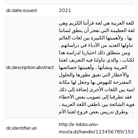
dc.date.issued
2021
اللغة العربية هي لغة قرأننا الكريم وهي
اللغة العظيمة التي نفخر أن ينطق لساننا
بها ، ولأهميتها الكبيرة بين لغات العالم
تناولها العديد من الأدباء في دراساتهم .
ومن منطلق ذلك اختيارنا لدراسة هذا
الكتاب ، والذي تناولنا فيه التعريف لغتنا
dc.description.abstract
العربية ونشأتها ، وأهميتها خصائصها
والأخطار التي تعيق تطورها والحلول
المقترحة للنهوض بها وجعل لها مكانة
امية بين اللغات الأخرى إضافة إلى ذلك
فقد تطرقنا إلى تصويب بعض الأخطاء
اللغوية الشائعة بين ناطقي اللغة العربية 
وطرق تدريس بعض فروع لغتنا الأم.
http://e-biblio.univ-
dc.identifier.uri
mosta.dz/handle/123456789/1926