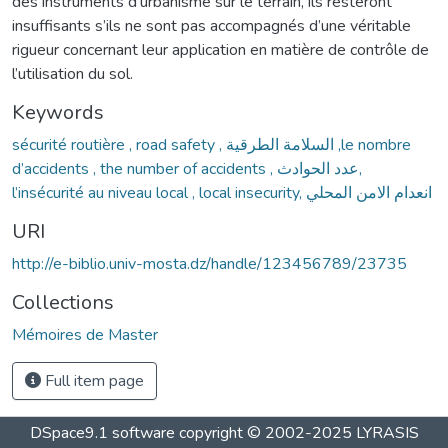
des instruments d’urbanisme sur le terrain, ils resteront
insuffisants s’ils ne sont pas accompagnés d’une véritable
rigueur concernant leur application en matière de contrôle de
l’utilisation du sol.
Keywords
sécurité routière , road safety , السلامة الطرقية ,le nombre
d’accidents , the number of accidents , عدد الحوادث,
l’insécurité au niveau local , local insecurity, انعدام الامن المحلي
URI
http://e-biblio.univ-mosta.dz/handle/123456789/23735
Collections
Mémoires de Master
Full item page
DSpace9.1 software copyright © 2002-2025 LYRASIS