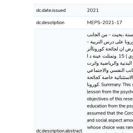
dc.date.issued
2021
dc.description
MEPS-2021-17
: جاءت هذه الد ا رسة تحت عنوان أثر جائحة كورونا على درس التربية البدنية والرياضية 17 ( سنة ،بحيث - من الجانب
لى اثر جائحة كورونا على درس التربية
لثانوي ) 15 17 ( سنة ، وقد تم ان افت ا رض ان لجائحة كوروناأثر
سلبي على درس التربية البدنية 17 ( سنة - والرياضية من الجانب النفسي والاجتماعي لدى تلاميذ الطور الثانوي ) 15 .وتمثلت عينة د ا
ة البدنية والرياضية واثرت
 لدى تلاميذ الطور الثانوي ) 15 نقترح الاهتمام بالجانب النفسي والاجتماعي
لاستثنائية خاصة كجائحة
كورونا. Summary: This study came under the title of the impact of the Corona pandemic on the physical and sports education
lesson from the psych
objectives of this res
education from the ps
assumed that the Coro
and social aspect amo
whose choice was rand
dc.description.abstract