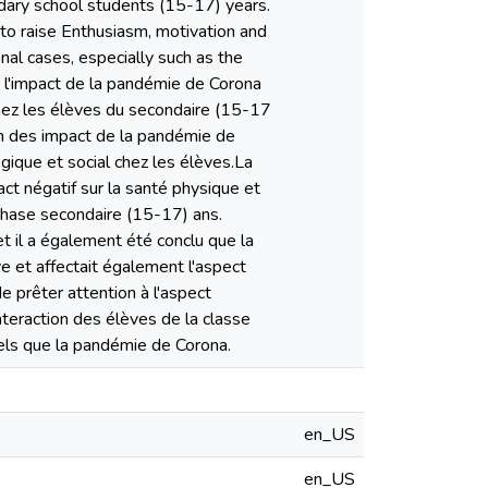
ndary school students (15-17) years.
 to raise Enthusiasm, motivation and
nal cases, especially such as the
 l'impact de la pandémie de Corona
chez les élèves du secondaire (15-17
ion des impact de la pandémie de
gique et social chez les élèves.La
ct négatif sur la santé physique et
 phase secondaire (15-17) ans.
et il a également été conclu que la
e et affectait également l'aspect
 prêter attention à l'aspect
nteraction des élèves de la classe
els que la pandémie de Corona.
en_US
en_US