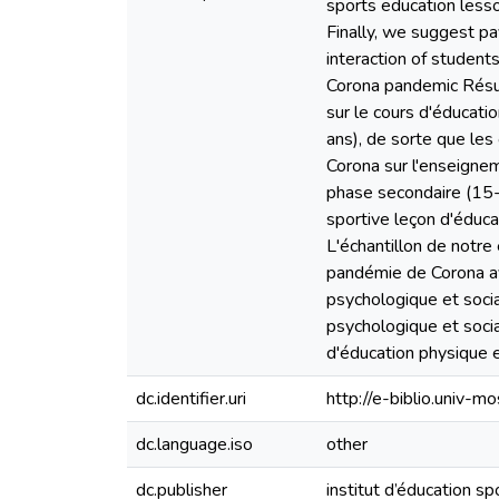
sports education lesso
Finally, we suggest pa
interaction of student
Corona pandemic Résum
sur le cours d'éducati
ans), de sorte que les
Corona sur l'enseignem
phase secondaire (15-1
sportive leçon d'éduca
L'échantillon de notre
pandémie de Corona ava
psychologique et socia
psychologique et socia
d'éducation physique 
dc.identifier.uri
http://e-biblio.univ
dc.language.iso
other
dc.publisher
institut d’éducation s