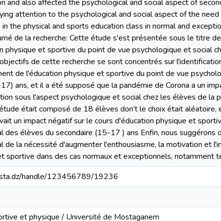
n and also affected the psychological and social aspect of seco
ying attention to the psychological and social aspect of the need
s in the physical and sports education class in normal and exceptio
é de la recherche: Cette étude s'est présentée sous le titre de
on physique et sportive du point de vue psychologique et social 
 objectifs de cette recherche se sont concentrés sur l'identificat
ent de l'éducation physique et sportive du point de vue psycholo
7) ans, et il a été supposé que la pandémie de Corona a un impa
tion sous l'aspect psychologique et social chez les élèves de la
 étude était composé de 18 élèves don’t le choix était aléatoire, 
it un impact négatif sur le cours d'éducation physique et sportiv
l des élèves du secondaire (15-17 ) ans Enfin, nous suggérons de
l de la nécessité d'augmenter l'enthousiasme, la motivation et l'i
et sportive dans des cas normaux et exceptionnels, notamment t
-mosta.dz/handle/123456789/19236
portive et physique / Université de Mostaganem