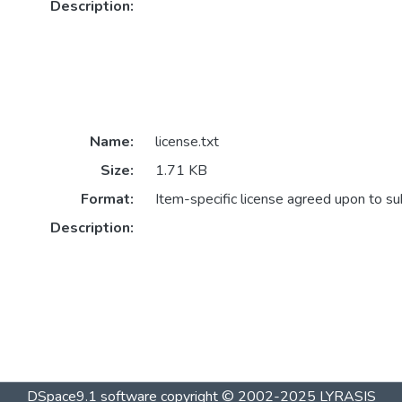
Description:
Name:
license.txt
Size:
1.71 KB
Format:
Item-specific license agreed upon to s
Description:
DSpace9.1 software copyright © 2002-2025 LYRASIS