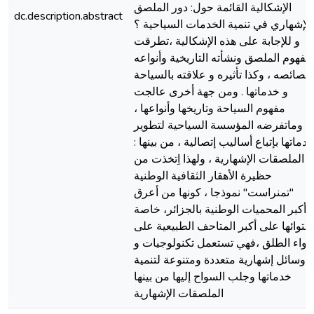
الإشكالية القائمة حول: دور الملصق
dc.description.abstract
الإشهاري في تنمية الخدمات السياحية ؟
و للإجابة على هذه الإشكالية ،تطرقت
مفهوم الملصق ونشأته التاريخية وأنواعه
خصائصه ، وكذا تأثيره و علاقته بالسياحة
و خدماتها . ومن جهة أخرى عالجت
مفهوم السياحة وتاريخها وأنواعها ،
وماتفرضه المؤسسة السياحية لتطوير
دماتها بإتباع أساليب إتصالية ، من بينها :
الملصقات الإشهارية ، ولهذا اِتخذت من
حظيرة الأهقار الثقافية الوطنية
"تمنراست" نموذجا ، كونها من أعرق
وأكبر المحميات الوطنية بالجزائر، خاصة
إحتوائها على أكبر المتاحف الطبيعية على
لهواء الطلق ،فهي تستعمل تكنولوجيات و
وسائل إشهارية متعددة ومتنوعة لتنمية
خدماتها وجلب السواح إليها من بينها
الملصقات الإشهارية