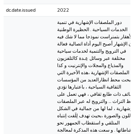
dc.date.issued
2022
دور الملصقات الإشهارية في تنمية
الخدمات السياحية . الحظيرة الوطنية
الأهقار بتمنراست نموذجا مما لا شك فيه
أن الإشهار أصبح اليوم أداة اتصالية فعالة
في الترويج والتنمية لخدمات سياحية
مختلفة عبر وسائل عِـدة كالتلفزيون
والمذياع والمجلات والإنترنيت و كذا
الملصقات الإشهارية ،هذه الأخيرة التي
صبحت محط انظارالعديد من المؤسسات
الثقافية السياحية ، باعتبارها تؤدي
ظائف ذات طابع ثقافي ، فهي تعمل على
ظ التراث ... والترويج له عبر الملصقات
الإشهارية ، لما لها من جمالية في الشكل
 اللون والصورة ،بحيث تهدف لِلَفت اِنتباه
المتلقي و استقطاب الجمهور نحو
نشاطاتها . و سعت هذه المذكرة لمعالجة