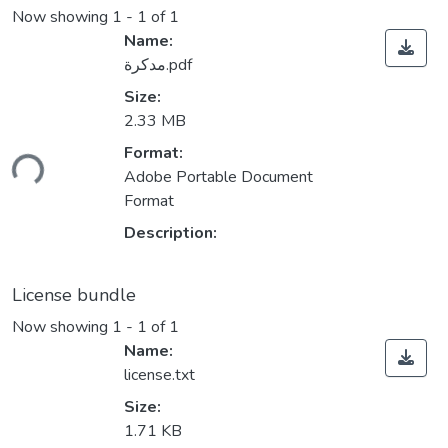
Now showing
1 - 1 of 1
Name:
مدكرة.pdf
Size:
2.33 MB
Format:
ding...
Adobe Portable Document
Format
Description:
License bundle
Now showing
1 - 1 of 1
Name:
license.txt
Size:
1.71 KB