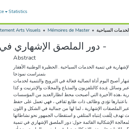
ce
Statistics
tement Arts Visuels
Mémoires de Master
دور الملصق الإشهاري في تنمية الخدمات السياحية -
Abstract
إشهارية في تنمية الخدمات السياحية . الحظيرة الوطنية الأهقار
بتمنراست نموذجا
هار أصبح اليوم أداة اتصالية فعالة في الترويج والتنمية لخدمات
ر وسائل عِـدة كالتلفزيون والمذياع والمجلات والإنترنيت و كذا
رية ،هذه الأخيرة التي أصبحت محط انظارالعديد من المؤسسات
 ، باعتبارها تؤدي وظائف ذات طابع ثقافي ، فهي تعمل على حفظ
ه عبر الملصقات الإشهارية ، لما لها من جمالية في الشكل و اللون
 تهدف لِلَفت اِنتباه المتلقي و استقطاب الجمهور نحو نشاطاتها .
عالجة الإشكالية القائمة حول: دور الملصق الإشهاري في تنمية