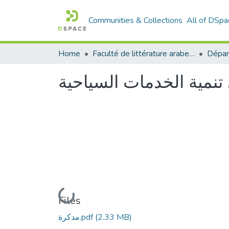
Communities & Collections
All of DSpa
Home
Faculté de littérature arabe et des arts
Dépar
Loading...
Files
(2.33 MB)
مدكرة.pdf