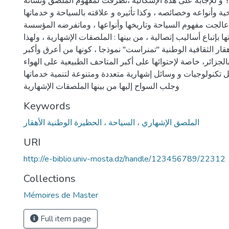
 و للإجابة على هذه الإشكالية ،تطرقت لمفهوم الملصق ونشأته
خية وأنواعه وخصائصه ، وكذا تأثيره و علاقته بالسياحة و خدماتها .
لجت مفهوم السياحة وتاريخها وأنواعها ، وماتفرضه المؤسسة
 بإتباع أساليب إتصالية ، من بينها : الملصقات الإشهارية ، ولهذا
قار الثقافية الوطنية "تمنراست" نموذجا ، كونها من أعرق وأكبر
لجزائر، خاصة لإحتوائها على أكبر المتاحف الطبيعية على الهواء
تكنولوجيات و وسائل إشهارية متعددة ومتنوعة لتنمية خدماتها
وجلب السواح إليها من بينها الملصقات الإشهارية
Keywords
الملصق الإشهاري ، السياحة ، الحظيرة الوطنية الأهقار
URI
http://e-biblio.univ-mosta.dz/handle/123456789/22312
Collections
Mémoires de Master
Full item page