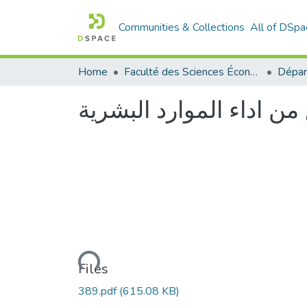
Communities & Collections
All of DSpa
Home
Faculté des Sciences Économiques Commerciales et des Sciences de Gestion
من اداء الموارد البشرية
Loading...
Files
389.pdf
(615.08 KB)