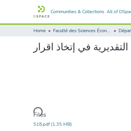
Communities & Collections
All of DSpa
Home
Faculté des Sciences Économiques Commerciales et des Sciences de Gestion
التقديرية في إتخاذ اقرار
Loading...
Files
518.pdf
(1.35 MB)