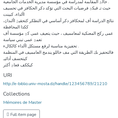
خالؿ المقابمة لمدراسة في مؤسسة مديرية الخدمات الجامعية .
حيث تـ قبكؿ فرضيات البحث التي تؤكد دكر الحكافز في تحسيف
األداء، كبينت
نتائج الدراسة أف لمحكافز دكر أساسي في التطكر كتحقيؽ األىداؼ،
ككذا المحافظة
عمى ركح المعنكية لمعامميف ، حيث يتعيف عمى كؿ مؤسسة أف
تعمؿ عمى تبني سياسة
تحفيزية مناسبة لرفع مستكل األداء كالكالء .
فالتحفيز ىك الطريقة التي مف خاللو يندمج العامميف في المنظمة
كيتحسف أدائيـ
كيككف فعاؿ أكثر
URI
http://e-biblio.univ-mosta.dz/handle/123456789/21210
Collections
Mémoires de Master
Full item page