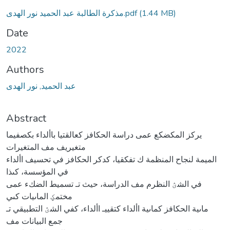
(1.44 MB)
مذكرة الطالبة عبد الحميد نور الهدى.pdf
Date
2022
Authors
عبد الحميد, نور الهدى
Abstract
يركز المكضكع عمى دراسة الحكافز كعالقتيا باألداء بكصفيما
متغيريف مف المتغيرات
الميمة لنجاح المنظمة ك تفكقيا، كدكر الحكافز في تحسيف األداء
في المؤسسة، كىذا
في الشؽ النظرم مف الدراسة، حيث تـ تسميط الضكء عمى
مختمؼ الماىيات كىي
ماىية الحكافز كماىية األداء كتقييـ األداء، كفي الشؽ التطبيقي تـ
جمع البيانات مف