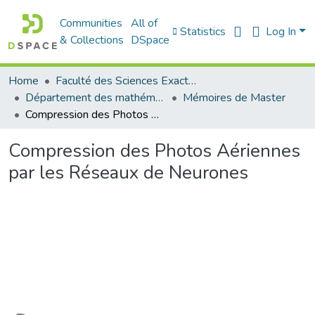
Communities
All of
Statistics
Log In
& Collections
DSpace
Home
Faculté des Sciences Exactes et de l'Informatique
Département des mathématiques et informatique
Mémoires de Master
Compression des Photos Aériennes par les Réseaux de Neurones
Compression des Photos Aériennes
par les Réseaux de Neurones
Loading...