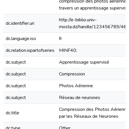
compression des photos aériennes
travers un apprentissage supervisé
http://e-biblio.univ-
dc.identifier.uri
mosta.dz/handle/123456789/46
dc.language.iso
fr
dc.relation.ispartofseries
MINF40;
dc.subject
Apprentissage supervisé
dc.subject
Compression
dc.subject
Photos Aérienne
dc.subject
Réseau de neurones
Compression des Photos Aérienne
dc.title
par les Réseaux de Neurones
dc.type
Other