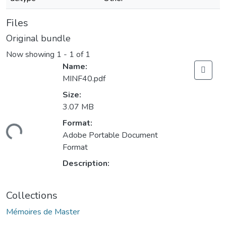
Files
Original bundle
Now showing
1 - 1 of 1
Name:
MINF40.pdf
Size:
3.07 MB
Format:
ading...
Adobe Portable Document
Format
Description:
Collections
Mémoires de Master