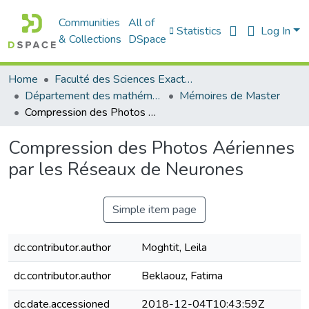
Communities
All of
Statistics
Log In
& Collections
DSpace
Home
Faculté des Sciences Exactes et de l'Informatique
Département des mathématiques et informatique
Mémoires de Master
Compression des Photos Aériennes par les Réseaux de Neurones
Compression des Photos Aériennes
par les Réseaux de Neurones
Simple item page
dc.contributor.author
Moghtit, Leila
dc.contributor.author
Beklaouz, Fatima
dc.date.accessioned
2018-12-04T10:43:59Z