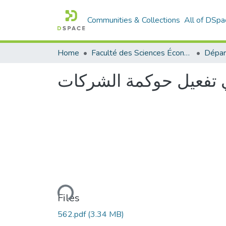
Communities & Collections
All of DSpa
Home
Faculté des Sciences Économiques Commerciales et des Sciences de Gestion
 تفعيل حوكمة الشركات
Loading...
Files
562.pdf
(3.34 MB)