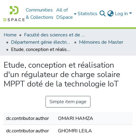
Communities
All of
Statistics
Log In
& Collections
DSpace
Home
Faculté des sciences et de la technologie
Département génie électrique
Mémoires de Master
Etude, conception et réalisation d'un régulateur de charge solaire MPPT doté de la technologie IoT
Etude, conception et réalisation
d'un régulateur de charge solaire
MPPT doté de la technologie IoT
Simple item page
dc.contributor.author
OMARI HAMZA
dc.contributor.author
GHOMRI LEILA