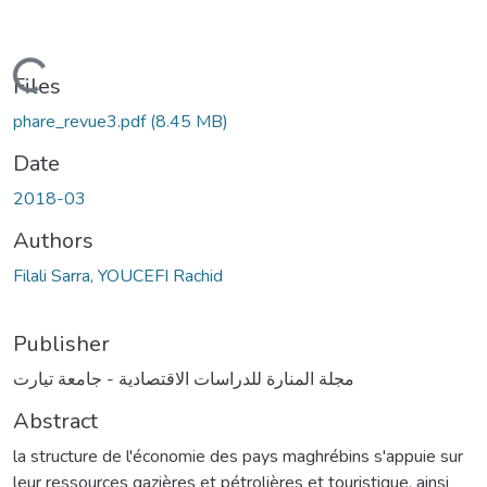
Loading...
Files
phare_revue3.pdf
(8.45 MB)
Date
2018-03
Authors
Filali Sarra, YOUCEFI Rachid
Publisher
مجلة المنارة للدراسات الاقتصادية - جامعة تيارت
Abstract
la structure de l'économie des pays maghrébins s'appuie sur
leur ressources gazières et pétrolières et touristique, ainsi