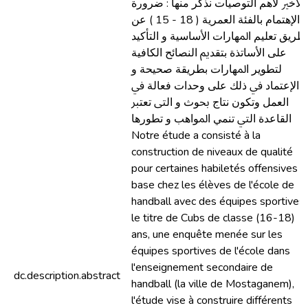
اﻷﺧﲑ ﻷﻫﻢ اﻟﺘﻮﺻﻴﺎت ﻧﺬﻛﺮ ﻣﻨﻬﺎ : ﺿﺮورة
اﻹﻫﺘﻤﺎم ﺑﺎﻟﻔﺌﺔ اﻟﻌﻤﺮﻳﺔ ( 18 - 15 ) ﻋﻦ
ﻃﺮﻳﻖ ﺗﻌﻠﻴﻢ اﳌﻬﺎرات اﻷﺳﺎﺳﻴﺔ و اﻟﺘﺄﻛﻴﺪ
ﻋﻠﻰ اﻷﺳﺎﺗﺬة ﺑﺘﻘﺪﱘ اﻟﻨﺼﺎﺋﺢ اﻟﻜﺎﻓﻴﺔ
ﻟﺘﻄﻮﻳﺮ اﳌﻬﺎرات ﺑﻄﺮﻳﻘﺔ ﺻﺤﻴﺤﺔ و
اﻹﻋﺘﻤﺎد ﰲ ذﻟﻚ ﻋﻠﻰ وﺣﺪات ﻓﻌﺎﻟﺔ ﰲ
اﻟﻌﻤﻞ وﺗﻜﻮن ﻧﺘﺎج ﲝﻮث و اﻟﱴ ﺗﻌﺘﱪ
اﻟﻘﺎﻋﺪة اﻟﱵ ﺗﻨﻤﻲ اﳌﻮاﻫﺐ و ﺗﻄﻮرﻫﺎ
Notre étude a consisté à la
construction de niveaux de qualité
pour certaines habiletés offensives 
base chez les élèves de l'école de
handball avec des équipes sportives 
le titre de Cubs de classe (16-18)
ans, une enquête menée sur les
équipes sportives de l'école dans
l'enseignement secondaire de
dc.description.abstract
handball (la ville de Mostaganem),
l'étude vise à construire différents