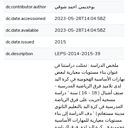
dc.contributor.author
بوخديمي, احمد شوقي
dc.date.accessioned
2023-05-28T14:04:58Z
dc.date.available
2023-05-28T14:04:58Z
dc.date.issued
2015
dc.description
LEPS-2014-2015-39
ﻣﻠﺨﺺ اﻟﺪراﺳﺔ : ﲤﺜﻠﺖ دراﺳﺘﻨﺎ ﰲ
ﻋﻨﻮان ﺑﻨﺎء ﻣﺴﺘﻮﻳﺎت ﻣﻌﻴﺎرﻳﺔ ﻟﺒﻌﺾ
اﳌﻬﺎرات اﻷﺳﺎﺳﻴﺔ اﳍﺠﻮﻣﻴﺔ ﰲ ﻛﺮة اﻟﻴﺪ
ﻟﺪى ﺗﻼﻣﻴﺬ ﻓﺮق اﻟﺮﻳﺎﺿﻴﺔ اﳌﺪرﺳﻴﺔ -
ﺻﻨﻒ أﺷﺒﺎل ( 18 - 16 ) ﺳﻨﺔ ٬ دراﺳﺔ
ﻣﺴﺤﻴﺔ أﺟﺮﻳﺖ ﻋﻠﻰ ﻓﺮق اﻟﺮﻳﺎﺿﺔ
اﳌﺪرﺳﻴﺔ ﰲ ﻛﺮة اﻟﻴﺪ ﺑﺎﻟﺘﻌﻠﻴﻢ اﻟﺜﺎﻧﻮي
(ﻣﺪﻳﻨﺔ ﻣﺴﺘﻐﺎﱎ ) ٬ ﺪف اﻟﺪراﺳﺔ إﱃ ﺑﻨﺎء
ﻣﺴﺘﻮﻳﺎت ﻣﻌﻴﺎرﻳﺔ ﻟﻠﻤﻬﺎرات اﻷﺳﺎﺳﻴﺔ
اﳍﺠﻮﻣﻴﺔ ﰲ ﻛﺮة اﻟﻴﺪ ﻟﺪى ﻓﺮق اﻟﺮﻳﺎﺿﺔ