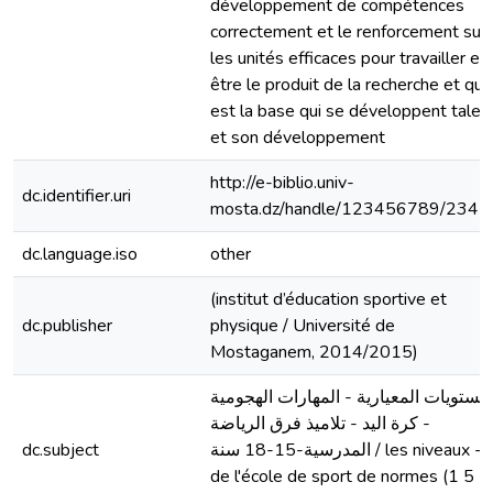
développement de compétences
correctement et le renforcement sur
les unités efficaces pour travailler et
être le produit de la recherche et qui
est la base qui se développent talen
et son développement
http://e-biblio.univ-
dc.identifier.uri
mosta.dz/handle/123456789/2342
dc.language.iso
other
(institut d’éducation sportive et
dc.publisher
physique / Université de
Mostaganem, 2014/2015)
لمستويات المعيارية - المهارات الهجومية
- كرة اليد - تلاميذ فرق الرياضة
dc.subject
المدرسية-15-18 سنة / les niveaux -
de l'école de sport de normes (1 5