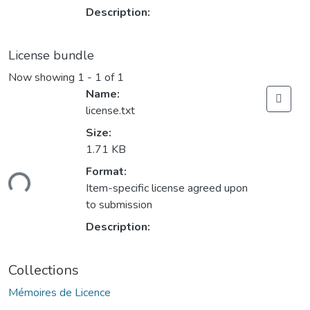
Description:
License bundle
Now showing
1 - 1 of 1
Name:
license.txt
Size:
1.71 KB
ading...
Format:
Item-specific license agreed upon
to submission
Description:
Collections
Mémoires de Licence