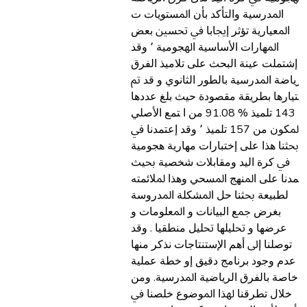
اﳌﺪرﺳﻴﺔ واﻟﺘﺄﻛﺪ ﺑﺄن اﳌﺴﺘﻮﻳﺎت ت
اﳌﻌﻴﺎرﻳﺔ ﺗﺆﺛﺮ إﳚﺎﺑﺎ ﰲ ﲢﺴﲔ ﺑﻌﺾ
اﳌﻬﺎرات اﻷﺳﺎﺳﻴﺔ اﳍﺠﻮﻣﻴﺔ ٬ وﻗﺪ
إﺷﺘﻤﻠﺖ ﻋﻴﻨﺔ اﻟﺒﺤﺚ ﻋﻠﻰ ﺗﻼﻣﻴﺬ اﻟﻔﺮق
ﻟﺮﻳﺎﺿﺔ اﳌﺪرﺳﻴﺔ ﺑﺎﻟﻄﻮر اﻟﺜﺎﻧﻮي و ﻗﺪ ﰎ
ﺧﺘﻴﺎرﻫﺎ ﺑﻄﺮﻳﻘﺔ ﻣﻘﺼﻮدة ﺣﻴﺚ ﺑﻠﻎ ﻋﺪدﻫﺎ
143 ﺗﻠﻤﻴﺬ % 91.08 ﻣﻦ ا ﺘﻤﻊ اﻷﺻﻠﻲ
اﳌﻜﻮن ﻣﻦ 157 ﺗﻠﻤﻴﺬ ٬ وﻗﺪ إﻋﺘﻤﺪﻧﺎ ﰲ
ﲝﺜﻨﺎ ﻫﺬا ﻋﻠﻰ إﺧﺘﺒﺎرات ﻣﻬﺎرﻳﺔ ﻫﺠﻮﻣﻴﺔ
ﰲ ﻛﺮة اﻟﻴﺪ وﻣﻘﺎﺑﻼت ﺷﺨﺼﻴﺔ ﲝﻴﺚ
ﻋﺘﻤﺪﻧﺎ ﻋﻠﻰ اﳌﻨﻬﺞ اﳌﺴﺤﻲ وﻫﺬا ﳌﻼﺋﻤﺘﻪ
ﻟﻄﺒﻴﻌﺔ ﲝﺜﻨﺎ ﺣﻞ اﳌﺸﻜﻠﺔ اﳌﺪروﺳﺔ
ﺑﻐﺮض ﲨﻊ اﻟﺒﻴﺎﻧﺎت و اﳌﻌﻠﻮﻣﺎت و
ﻋﺮﺿﻬﺎ و ﲢﻠﻴﻠﻬﺎ ﲢﻠﻴﻞ ﻣﻨﻄﻘﻴﺎ . وﻗﺪ
ﺗﻮﺻﻠﻨﺎ إﱃ أﻫﻢ اﻹﺳﺘﻨﺘﺎﺟﺎت ﻧﺬﻛﺮ ﻣﻨﻬﺎ
ﻋﺪم وﺟﻮد ﺑﺮﻧﺎﻣﺞ دﻗﻴﻖ إو ﺧﻄﺔ ﻋﻤﻠﻴﺔ
ﺧﺎﺻﺔ ﺑﺎﻟﻔﺮق اﻟﺮﻳﺎﺿﻴﺔ اﳌﺪرﺳﻴﺔ. وﻣﻦ
ﺧﻼل ﺗﻄﺮﻗﻨﺎ ﳍﺬا اﳌﻮﺿﻮع ﺧﻠﺼﻨﺎ ﰲ