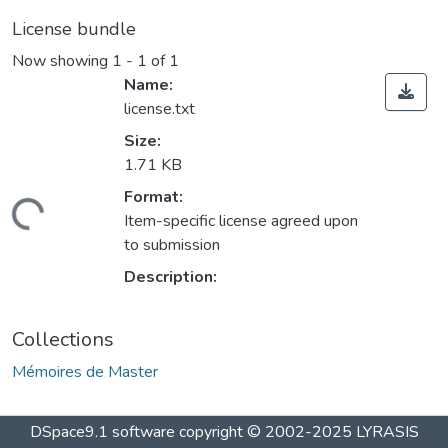
License bundle
Now showing
1 - 1 of 1
Name:
license.txt
Size:
1.71 KB
Format:
ding...
Item-specific license agreed upon
to submission
Description:
Collections
Mémoires de Master
DSpace9.1 software copyright © 2002-2025 LYRASIS