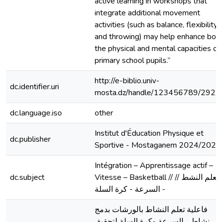
active learning in workshops that
integrate additional movement
activities (such as balance, flexibility,
and throwing) may help enhance bot
the physical and mental capacities of
primary school pupils.”
http://e-biblio.univ-
dc.identifier.uri
mosta.dz/handle/123456789/2921
dc.language.iso
other
Institut d'Éducation Physique et
dc.publisher
Sportive - Mostaganem 2024/2025
Intégration – Apprentissage actif –
dc.subject
Vitesse – Basketball // // التعلم النشط
- السرعة - كرة السلة
فاعلية تعلم النشاط بالورشات بدمج
نشاطي السرعة وكرة السلة لتحقيق