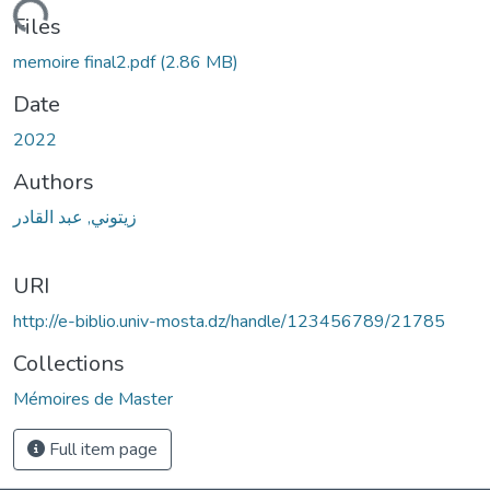
Loading...
Files
memoire final2.pdf
(2.86 MB)
Date
2022
Authors
زيتوني, عبد القادر
URI
http://e-biblio.univ-mosta.dz/handle/123456789/21785
Collections
Mémoires de Master
Full item page