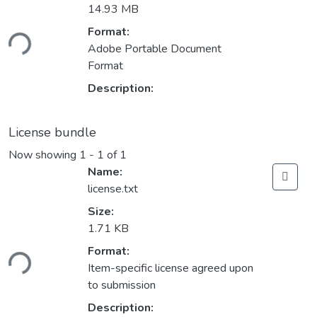
14.93 MB
Format:
ding...
Adobe Portable Document
Format
Description:
License bundle
Now showing
1 - 1 of 1
Name:
license.txt
Size:
1.71 KB
Format:
ding...
Item-specific license agreed upon
to submission
Description: