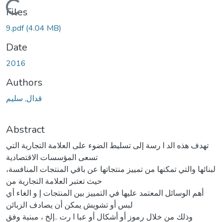
Loading...
Files
9.pdf
(4.04 MB)
Date
2016
Authors
قدال, سليم
Abstract
تهدف هذه الد ا رسة إلى تسلیط الضوء على العلامة التجاریة التي
تسعى المؤسسات الاقتصادیة
لبنائها والتي تمكنها من تمییز منتجاتها عن باقي المنتجات المنافسة،
حیث تعتبر العلامة التجاریة من
أهم الوسائل المعتمد علیها في التمییز بین المنتجات إ و الغاء أي
لبس أو تشویش یمكن أن یصادف الزبائن
وذلك من خلال رموز أو أشكال أو عبا ا رت ..إلخ ، مبنیة وفق