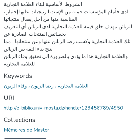
الشروط الأساسیة لبناء العلامة التجاریة
، لدى فأمام المؤسسات جملة من الإست ا رتیجیات علیها إختیار
المناسبة منها من أجل إیصال منتجاتها
للزبائن ،بهدف خلق قیمة للعلامة التجاریة لدى الزبائن أي التعریف
بخصائص المنتجات الصادرة عن
تلك العلامة التجاریة وكسب رضا الزبائن عنها وعن منتجاتها ، مما
ینتج بناء الثقة بین الزبائن
والعلامة التجاریة هذا ما یؤدي بالضرورة إلى تحقیق وفاء الزبائن
للعلامة التجاریة
Keywords
العلامة التجاریة ، رضا الزبون ، وفاء الزبون
URI
http://e-biblio.univ-mosta.dz/handle/123456789/4950
Collections
Mémoires de Master