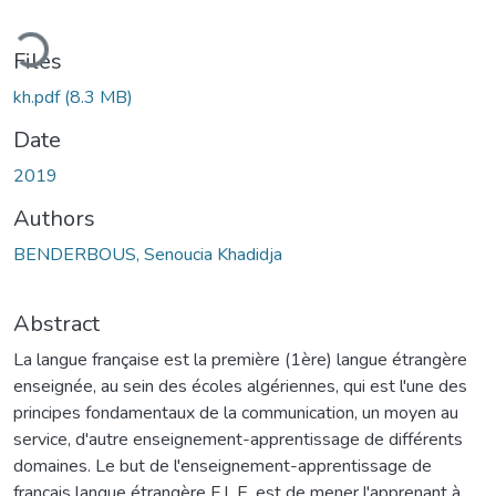
ading...
Files
kh.pdf
(8.3 MB)
Date
2019
Authors
BENDERBOUS, Senoucia Khadidja
Abstract
La langue française est la première (1ère) langue étrangère
enseignée, au sein des écoles algériennes, qui est l'une des
principes fondamentaux de la communication, un moyen au
service, d'autre enseignement-apprentissage de différents
domaines. Le but de l'enseignement-apprentissage de
français langue étrangère F.L.E, est de mener l'apprenant à