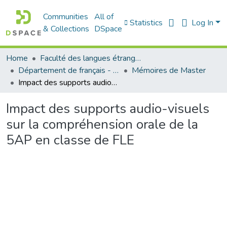
Communities
All of
Statistics
Log In
& Collections
DSpace
Home
Faculté des langues étrangères
Département de français - قسم اللغة الفرنسية
Mémoires de Master
Impact des supports audio-visuels sur la compréhension orale de la 5AP en classe de FLE
Impact des supports audio-visuels
sur la compréhension orale de la
5AP en classe de FLE