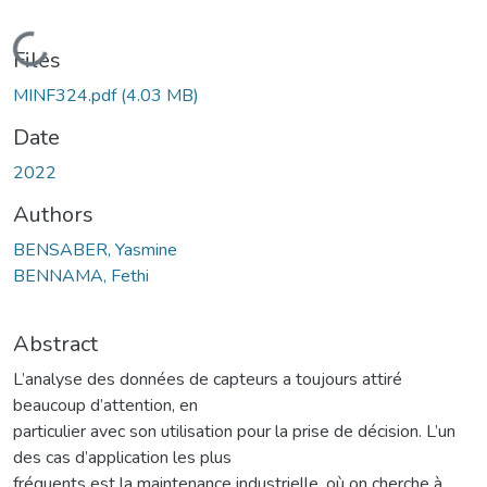
Loading...
Files
MINF324.pdf
(4.03 MB)
Date
2022
Authors
BENSABER, Yasmine
BENNAMA, Fethi
Abstract
L’analyse des données de capteurs a toujours attiré
beaucoup d’attention, en
particulier avec son utilisation pour la prise de décision. L’un
des cas d’application les plus
fréquents est la maintenance industrielle, où on cherche à