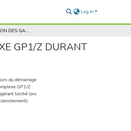
Log In
RéCUPéRATION DES GAZ TORCHéS AU COMPLEXE GP1/Z DURANT LE DéMARRAGE SECTION DE RéFRIGéRATION
XE GP1/Z DURANT
s lors du démarrage
 complexe GP1/Z .
igérant torché lors
déclenchement).