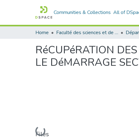
Communities & Collections
All of DSpa
Home
Faculté des sciences et de la technologie
RéCUPéRATION DES
LE DéMARRAGE SEC
Loading...
Files